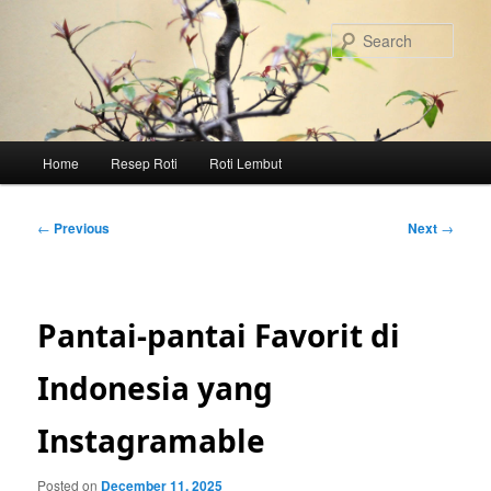
Skip
to
Sear
primary
content
Main
Home
Resep Roti
Roti Lembut
menu
Post
←
Previous
Next
→
navigation
Pantai-pantai Favorit di
Indonesia yang
Instagramable
Posted on
December 11, 2025