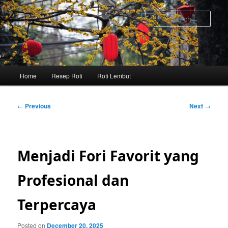
Skip
to
Sear
primary
content
Main
Home
Resep Roti
Roti Lembut
menu
Post
←
Previous
Next
→
navigation
Menjadi Fori Favorit yang
Profesional dan
Terpercaya
Posted on
December 20, 2025