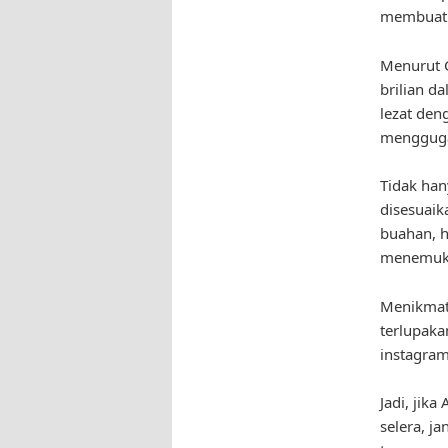
membuat l
Menurut C
brilian d
lezat den
menggugah
Tidak han
disesuaik
buahan, h
menemuka
Menikmat
terlupaka
instagram
Jadi, jik
selera, j