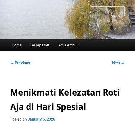
Skip
to
Sear
primary
content
Main
Home
Resep Roti
Roti Lembut
menu
Post
←
Previous
Next
→
navigation
Menikmati Kelezatan Roti
Aja di Hari Spesial
Posted on
January 5, 2026