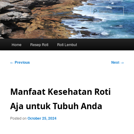
Skip
to
Sear
primary
content
Main
Home
Resep Roti
Roti Lembut
menu
Post
←
Previous
Next
→
navigation
Manfaat Kesehatan Roti
Aja untuk Tubuh Anda
Posted on
October 25, 2024