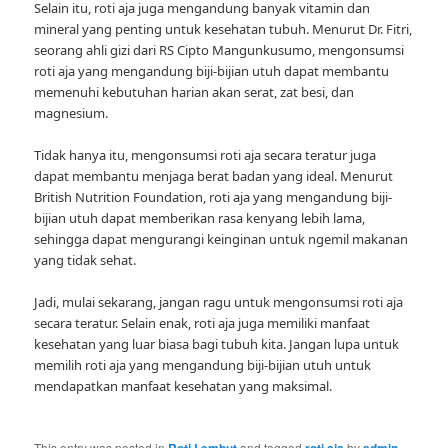
Selain itu, roti aja juga mengandung banyak vitamin dan
mineral yang penting untuk kesehatan tubuh. Menurut Dr. Fitri,
seorang ahli gizi dari RS Cipto Mangunkusumo, mengonsumsi
roti aja yang mengandung biji-bijian utuh dapat membantu
memenuhi kebutuhan harian akan serat, zat besi, dan
magnesium.
Tidak hanya itu, mengonsumsi roti aja secara teratur juga
dapat membantu menjaga berat badan yang ideal. Menurut
British Nutrition Foundation, roti aja yang mengandung biji-
bijian utuh dapat memberikan rasa kenyang lebih lama,
sehingga dapat mengurangi keinginan untuk ngemil makanan
yang tidak sehat.
Jadi, mulai sekarang, jangan ragu untuk mengonsumsi roti aja
secara teratur. Selain enak, roti aja juga memiliki manfaat
kesehatan yang luar biasa bagi tubuh kita. Jangan lupa untuk
memilih roti aja yang mengandung biji-bijian utuh untuk
mendapatkan manfaat kesehatan yang maksimal.
This entry was posted in
Roti Lembut
and tagged
roti aja
by
admin
.