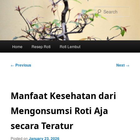
Skip
to
Sear
primary
content
Main
Home
Resep Roti
Roti Lembut
menu
Post
←
Previous
Next
→
navigation
Manfaat Kesehatan dari
Mengonsumsi Roti Aja
secara Teratur
Posted on
January 23, 2026