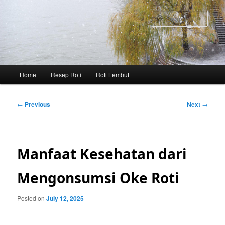
Skip
to
Sear
primary
content
Main
Home
Resep Roti
Roti Lembut
menu
Post
←
Previous
Next
→
navigation
Manfaat Kesehatan dari
Mengonsumsi Oke Roti
Posted on
July 12, 2025