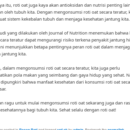
ya itu, roti oat juga kaya akan antioksidan dan nutrisi penting la
n oleh tubuh kita. Dengan mengonsumsi roti oat secara teratur, k
t sistem kekebalan tubuh dan menjaga kesehatan jantung kita.
udi yang dilakukan oleh Journal of Nutrition menemukan bahwa
secara teratur dapat mengurangi risiko terkena penyakit jantung h
ini menunjukkan betapa pentingnya peran roti oat dalam menjag
 jantung kita.
a, dalam mengonsumsi roti oat secara teratur, kita juga perlu
tikan pola makan yang seimbang dan gaya hidup yang sehat. 
a dipungkiri bahwa manfaat kesehatan dari konsumsi roti oat seca
sar.
gan ragu untuk mulai mengonsumsi roti oat sekarang juga dan ra
esehatannya bagi tubuh kita. Sehat selalu dengan roti oat!
as posted in
Resep Roti
and tagged
roti ok
by
admin
. Bookmark the
permalink
.