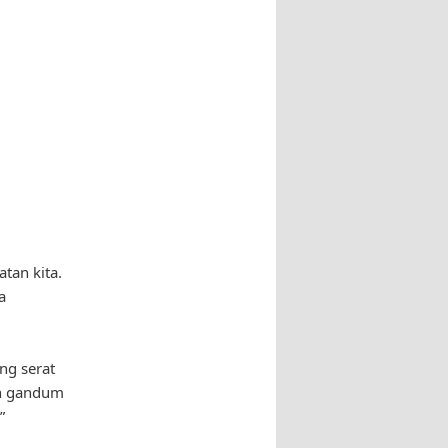
tan kita.
a
ng serat
an gandum
”