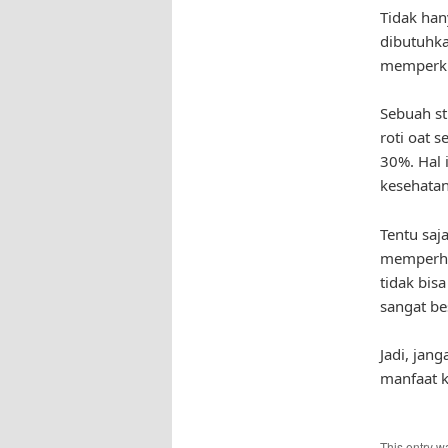
Tidak han
dibutuhka
memperkua
Sebuah st
roti oat 
30%. Hal 
kesehatan
Tentu saj
memperha
tidak bis
sangat be
Jadi, jan
manfaat k
This entry w