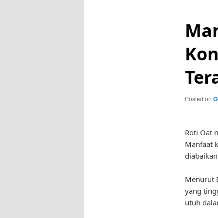
Man
Kon
Ter
Posted on
O
Roti Oat 
Manfaat k
diabaikan
Menurut D
yang ting
utuh dala