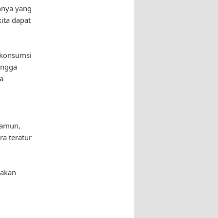
innya yang
ita dapat
 konsumsi
ingga
a
Namun,
ra teratur
sakan