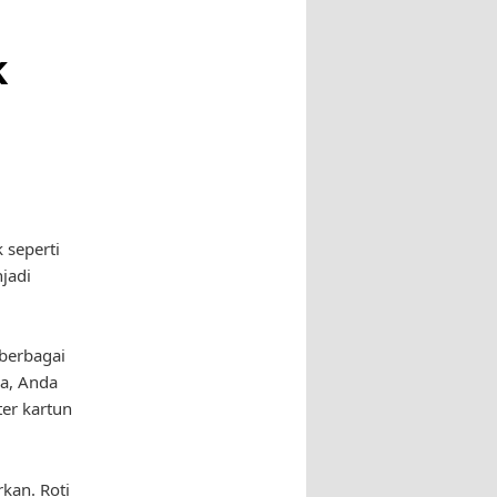
k
 seperti
njadi
 berbagai
a, Anda
er kartun
kan. Roti