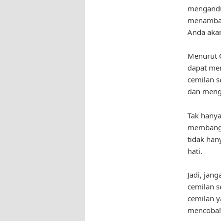
mengandu
menambahk
Anda akan
Menurut C
dapat me
cemilan se
dan menga
Tak hanya
membangki
tidak han
hati.
Jadi, jan
cemilan s
cemilan y
mencoba!