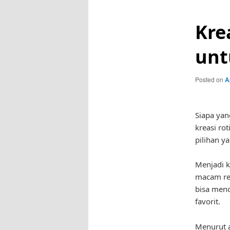
Kre
unt
Posted on
A
Siapa yan
kreasi rot
pilihan y
Menjadi k
macam res
bisa menc
favorit.
Menurut a