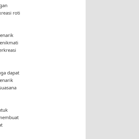
ngan
easi roti
menarik
enikmati
erkreasi
uga dapat
enarik
 suasana
ntuk
a membuat
at