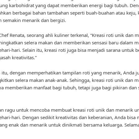
ng karbohidrat yang dapat memberikan energi bagi tubuh. De
an berbagai bahan tambahan seperti buah-buahan atau keju, kr
 semakin menarik dan bergizi.
hef Renata, seorang ahli kuliner terkenal, “Kreasi roti unik dan 
ningkatkan selera makan dan memberikan sensasi baru dalam m
hari-hari. Selain itu, kreasi roti juga bisa menjadi sarana untuk b
sah kreativitas.”
 itu, dengan memperhatikan tampilan roti yang menarik, Anda j
tkan selera makan anak-anak. Sehingga, kreasi roti unik dan m
ya memberikan manfaat bagi tubuh, tetapi juga bagi pikiran dan
gan ragu untuk mencoba membuat kreasi roti unik dan menarik u
ehari-hari. Dengan sedikit kreativitas dan keberanian, Anda bis
ang enak dan menarik untuk dinikmati bersama keluarga. Selam