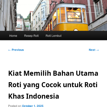
Skip
to
Sear
primary
content
Main
Home
Resep Roti
Roti Lembut
menu
Post
←
Previous
Next
→
navigation
Kiat Memilih Bahan Utama
Roti yang Cocok untuk Roti
Khas Indonesia
Posted on
October 1, 2025