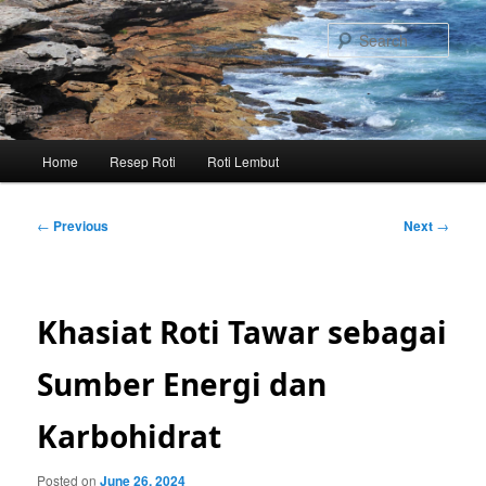
Skip
to
Sear
primary
content
Main
Home
Resep Roti
Roti Lembut
menu
Post
←
Previous
Next
→
navigation
Khasiat Roti Tawar sebagai
Sumber Energi dan
Karbohidrat
Posted on
June 26, 2024