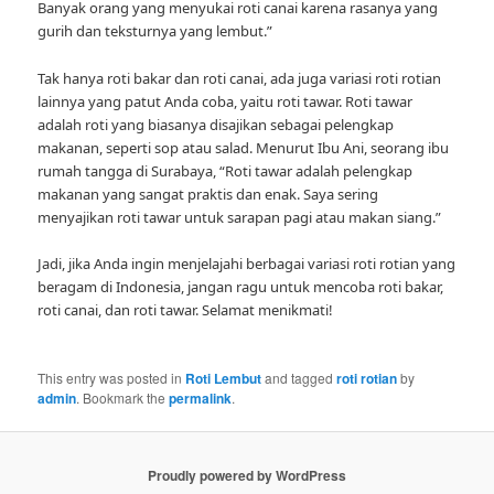
Banyak orang yang menyukai roti canai karena rasanya yang
gurih dan teksturnya yang lembut.”
Tak hanya roti bakar dan roti canai, ada juga variasi roti rotian
lainnya yang patut Anda coba, yaitu roti tawar. Roti tawar
adalah roti yang biasanya disajikan sebagai pelengkap
makanan, seperti sop atau salad. Menurut Ibu Ani, seorang ibu
rumah tangga di Surabaya, “Roti tawar adalah pelengkap
makanan yang sangat praktis dan enak. Saya sering
menyajikan roti tawar untuk sarapan pagi atau makan siang.”
Jadi, jika Anda ingin menjelajahi berbagai variasi roti rotian yang
beragam di Indonesia, jangan ragu untuk mencoba roti bakar,
roti canai, dan roti tawar. Selamat menikmati!
This entry was posted in
Roti Lembut
and tagged
roti rotian
by
admin
. Bookmark the
permalink
.
Proudly powered by WordPress