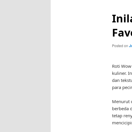
Ini
Fav
Posted on
J
Roti Wow 
kuliner. 
dan tekst
para pecin
Menurut c
berbeda d
tetap ren
mencicipi