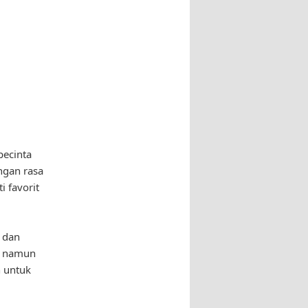
pecinta
ngan rasa
i favorit
k dan
t namun
n untuk