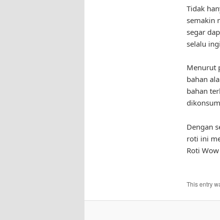
Tidak han
semakin m
segar dap
selalu ing
Menurut p
bahan al
bahan ter
dikonsumsi
Dengan se
roti ini m
Roti Wow
This entry w