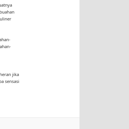
uatnya
-buahan
uliner
ahan-
ahan-
heran jika
ba sensasi