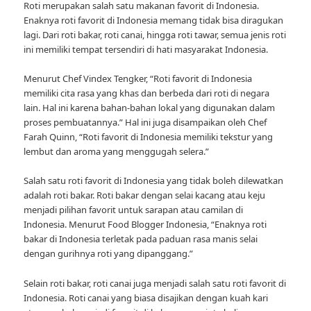
Roti merupakan salah satu makanan favorit di Indonesia.
Enaknya roti favorit di Indonesia memang tidak bisa diragukan
lagi. Dari roti bakar, roti canai, hingga roti tawar, semua jenis roti
ini memiliki tempat tersendiri di hati masyarakat Indonesia.
Menurut Chef Vindex Tengker, “Roti favorit di Indonesia
memiliki cita rasa yang khas dan berbeda dari roti di negara
lain. Hal ini karena bahan-bahan lokal yang digunakan dalam
proses pembuatannya.” Hal ini juga disampaikan oleh Chef
Farah Quinn, “Roti favorit di Indonesia memiliki tekstur yang
lembut dan aroma yang menggugah selera.”
Salah satu roti favorit di Indonesia yang tidak boleh dilewatkan
adalah roti bakar. Roti bakar dengan selai kacang atau keju
menjadi pilihan favorit untuk sarapan atau camilan di
Indonesia. Menurut Food Blogger Indonesia, “Enaknya roti
bakar di Indonesia terletak pada paduan rasa manis selai
dengan gurihnya roti yang dipanggang.”
Selain roti bakar, roti canai juga menjadi salah satu roti favorit di
Indonesia. Roti canai yang biasa disajikan dengan kuah kari