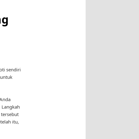
ng
ti sendiri
 untuk
 Anda
. Langkah
 tersebut
elah itu,