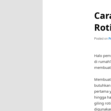
Car
Rot
Posted on
F
Halo pemb
di rumah?
membuat t
Membuat t
butuhkan 
pertama y
hingga ha
giling ro
digunaka