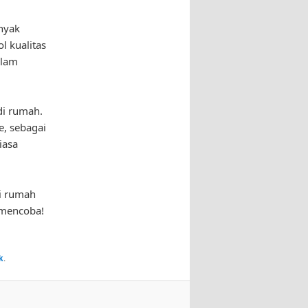
nyak
l kualitas
alam
di rumah.
, sebagai
iasa
di rumah
 mencoba!
k
.