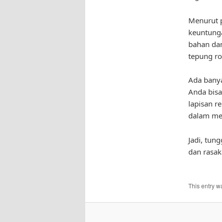
Menurut p
keuntunga
bahan da
tepung rot
Ada banya
Anda bis
lapisan r
dalam me
Jadi, tun
dan rasa
This entry w