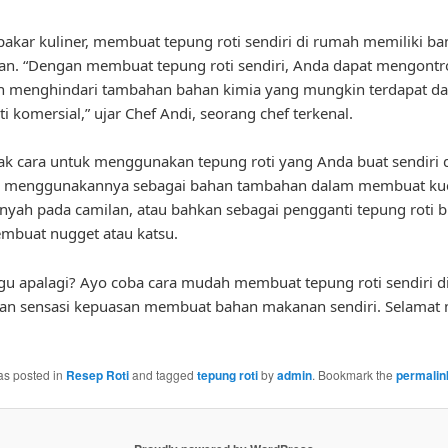
akar kuliner, membuat tepung roti sendiri di rumah memiliki ba
n. “Dengan membuat tepung roti sendiri, Anda dapat mengontro
n menghindari tambahan bahan kimia yang mungkin terdapat d
i komersial,” ujar Chef Andi, seorang chef terkenal.
k cara untuk menggunakan tepung roti yang Anda buat sendiri 
a menggunakannya sebagai bahan tambahan dalam membuat kue
enyah pada camilan, atau bahkan sebagai pengganti tepung roti b
mbuat nugget atau katsu.
ggu apalagi? Ayo coba cara mudah membuat tepung roti sendiri 
kan sensasi kepuasan membuat bahan makanan sendiri. Selamat
as posted in
Resep Roti
and tagged
tepung roti
by
admin
. Bookmark the
permalin