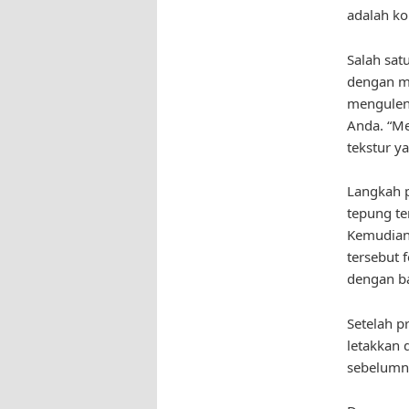
adalah ko
Salah sat
dengan me
menguleni
Anda. “M
tekstur y
Langkah 
tepung te
Kemudian,
tersebut 
dengan ba
Setelah p
letakkan 
sebelumn