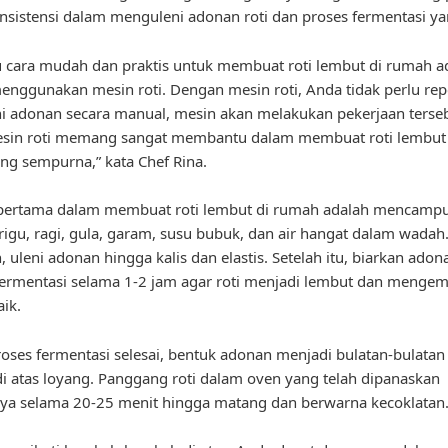
nsistensi dalam menguleni adonan roti dan proses fermentasi yan
u cara mudah dan praktis untuk membuat roti lembut di rumah a
nggunakan mesin roti. Dengan mesin roti, Anda tidak perlu rep
 adonan secara manual, mesin akan melakukan pekerjaan terse
esin roti memang sangat membantu dalam membuat roti lembut
ang sempurna,” kata Chef Rina.
pertama dalam membuat roti lembut di rumah adalah mencamp
rigu, ragi, gula, garam, susu bubuk, dan air hangat dalam wadah
 uleni adonan hingga kalis dan elastis. Setelah itu, biarkan adon
fermentasi selama 1-2 jam agar roti menjadi lembut dan menge
ik.
roses fermentasi selesai, bentuk adonan menjadi bulatan-bulatan 
di atas loyang. Panggang roti dalam oven yang telah dipanaskan
ya selama 20-25 menit hingga matang dan berwarna kecoklatan