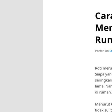
Car
Mem
Ru
Posted on
O
Roti meru
Siapa yan
seringkal
lama. Nam
di rumah.
Menurut C
tidak sul