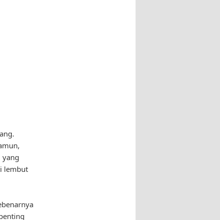
ang.
Namun,
u yang
i lembut
sebenarnya
 penting