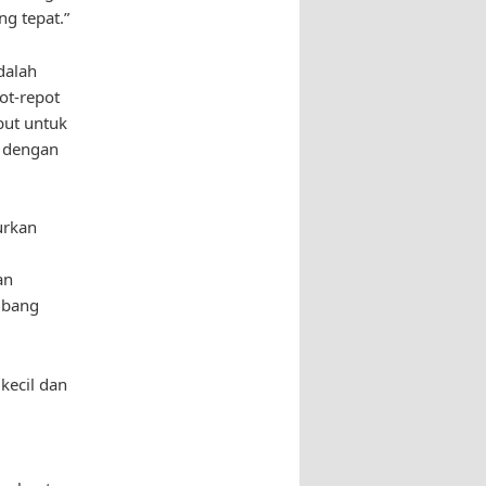
g tepat.”
dalah
ot-repot
but untuk
 dengan
urkan
.
an
mbang
kecil dan
.