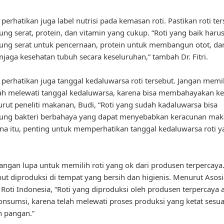
, perhatikan juga label nutrisi pada kemasan roti. Pastikan roti te
g serat, protein, dan vitamin yang cukup. “Roti yang baik haru
ng serat untuk pencernaan, protein untuk membangun otot, da
jaga kesehatan tubuh secara keseluruhan,” tambah Dr. Fitri.
u, perhatikan juga tanggal kedaluwarsa roti tersebut. Jangan memil
ah melewati tanggal kedaluwarsa, karena bisa membahayakan k
urut peneliti makanan, Budi, “Roti yang sudah kadaluwarsa bisa
ng bakteri berbahaya yang dapat menyebabkan keracunan mak
na itu, penting untuk memperhatikan tanggal kedaluwarsa roti y
 jangan lupa untuk memilih roti yang ok dari produsen terpercaya
ebut diproduksi di tempat yang bersih dan higienis. Menurut Asosi
Roti Indonesia, “Roti yang diproduksi oleh produsen terpercaya 
nsumsi, karena telah melewati proses produksi yang ketat sesua
 pangan.”