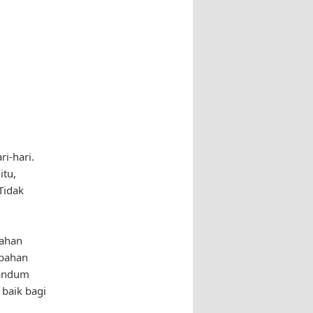
i-hari.
itu,
Tidak
bahan
i bahan
gandum
 baik bagi