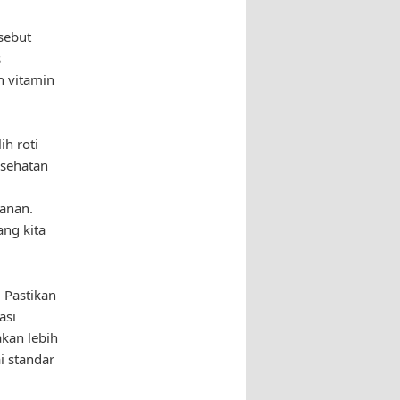
rsebut
s
n vitamin
ih roti
esehatan
anan.
ang kita
. Pastikan
asi
akan lebih
i standar