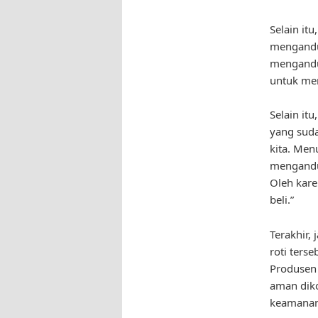
Selain itu
mengandun
mengandu
untuk men
Selain it
yang sud
kita. Men
mengandu
Oleh kare
beli.”
Terakhir,
roti ters
Produsen 
aman diko
keamanan