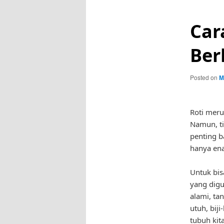
Car
Ber
Posted on
M
Roti meru
Namun, ti
penting ba
hanya ena
Untuk bis
yang digun
alami, ta
utuh, bij
tubuh kita