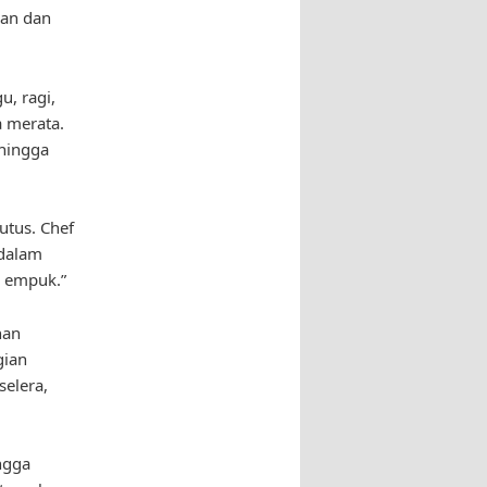
kan dan
, ragi,
 merata.
 hingga
utus. Chef
 dalam
k empuk.”
nan
gian
selera,
ngga