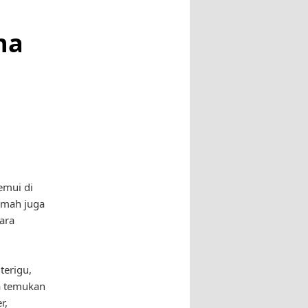
na
emui di
umah juga
ara
terigu,
ta temukan
r,