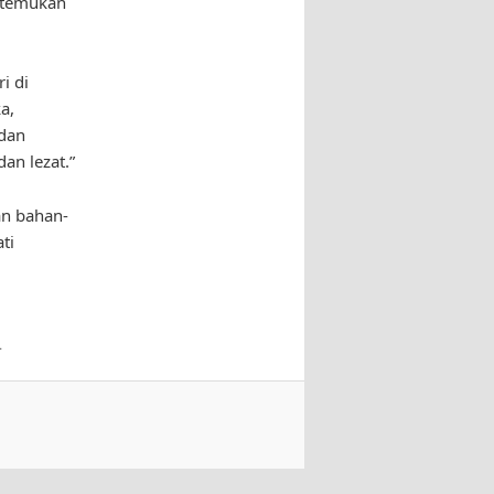
itemukan
i di
a,
 dan
an lezat.”
an bahan-
ti
.