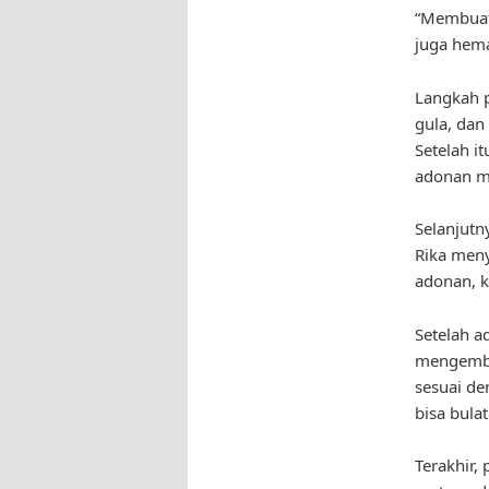
“Membuat 
juga hema
Langkah p
gula, dan
Setelah i
adonan me
Selanjutn
Rika meny
adonan, k
Setelah a
mengemban
sesuai de
bisa bulat
Terakhir,