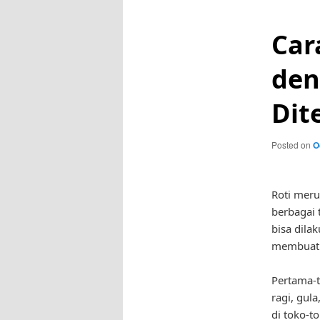
Car
den
Dit
Posted on
O
Roti meru
berbagai 
bisa dila
membuat r
Pertama-t
ragi, gul
di toko-t