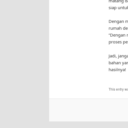
matang d
siap untu
Dengan me
rumah den
“Dengan m
proses pe
Jadi, jan
bahan ya
hasilnya!
This entry w