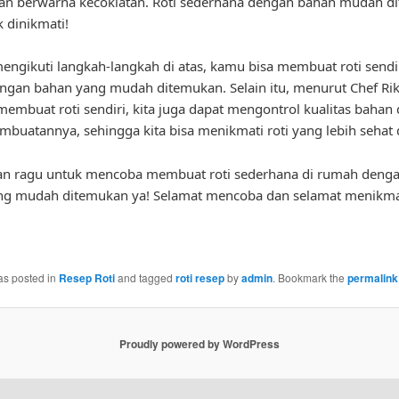
an berwarna kecoklatan. Roti sederhana dengan bahan mudah d
k dinikmati!
ngikuti langkah-langkah di atas, kamu bisa membuat roti sendir
gan bahan yang mudah ditemukan. Selain itu, menurut Chef Rik
embuat roti sendiri, kita juga dapat mengontrol kualitas bahan
mbuatannya, sehingga kita bisa menikmati roti yang lebih sehat d
gan ragu untuk mencoba membuat roti sederhana di rumah deng
ng mudah ditemukan ya! Selamat mencoba dan selamat menikma
as posted in
Resep Roti
and tagged
roti resep
by
admin
. Bookmark the
permalink
Proudly powered by WordPress