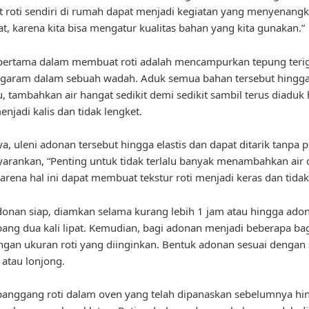
roti sendiri di rumah dapat menjadi kegiatan yang menyenang
t, karena kita bisa mengatur kualitas bahan yang kita gunakan.”
ertama dalam membuat roti adalah mencampurkan tepung terigu
 garam dalam sebuah wadah. Aduk semua bahan tersebut hingga
tu, tambahkan air hangat sedikit demi sedikit sambil terus diaduk
njadi kalis dan tidak lengket.
ya, uleni adonan tersebut hingga elastis dan dapat ditarik tanpa p
arankan, “Penting untuk tidak terlalu banyak menambahkan air
arena hal ini dapat membuat tekstur roti menjadi keras dan tida
donan siap, diamkan selama kurang lebih 1 jam atau hingga ado
g dua kali lipat. Kemudian, bagi adonan menjadi beberapa ba
ngan ukuran roti yang diinginkan. Bentuk adonan sesuai dengan 
 atau lonjong.
 panggang roti dalam oven yang telah dipanaskan sebelumnya hi