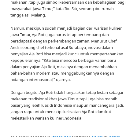
makanan, tapi juga simbol kebersamaan dan kebahagiaan bagi
masyarakat Jawa Timur,” kata Ibu Siti, seorang ibu rumah
tangga asli Malang.
Namun, meskipun sudah menjadi bagian dari warisan kuliner
Jawa Timur, Aja Roti juga harus tetap berkembang dan
beradaptasi dengan perkembangan zaman. Menurut Chef
Andi, seorang chef terkenal asal Surabaya, inovasi dalam
penyajian Aja Roti bisa menjadi kunci untuk mempertahankan
kepopulerannya. “Kita bisa mencoba berbagai varian baru
dalam penyajian Aja Roti, misalnya dengan menambahkan
bahan-bahan modern atau menggabungkannya dengan
hidangan internasional,” ujarnya.
Dengan begitu, Aja Roti tidak hanya akan tetap lestari sebagai
makanan tradisional khas Jawa Timur, tapi juga bisa meraih
pasar yang lebih luas di Indonesia maupun mancanegara. Jadi,
jangan ragu untuk mencicipi kelezatan Aja Roti dan ikut
melestarikan warisan kuliner Indonesia!
This entry was posted in
Resep Roti
and tagged
aja roti
by
admin
.