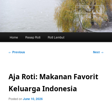
Skip
to
Sear
primary
content
Main
Home
Resep Roti
Roti Lembut
menu
Post
←
Previous
Next
→
navigation
Aja Roti: Makanan Favorit
Keluarga Indonesia
Posted on
June 10, 2026