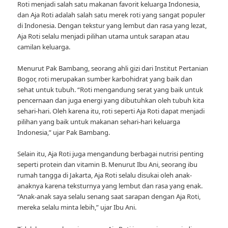
Roti menjadi salah satu makanan favorit keluarga Indonesia,
dan Aja Roti adalah salah satu merek roti yang sangat populer
di Indonesia. Dengan tekstur yang lembut dan rasa yang lezat,
Aja Roti selalu menjadi pilihan utama untuk sarapan atau
camilan keluarga.
Menurut Pak Bambang, seorang ahli gizi dari Institut Pertanian
Bogor, roti merupakan sumber karbohidrat yang baik dan
sehat untuk tubuh. “Roti mengandung serat yang baik untuk
pencernaan dan juga energi yang dibutuhkan oleh tubuh kita
sehari-hari. Oleh karena itu, roti seperti Aja Roti dapat menjadi
pilihan yang baik untuk makanan sehari-hari keluarga
Indonesia,” ujar Pak Bambang.
Selain itu, Aja Roti juga mengandung berbagai nutrisi penting
seperti protein dan vitamin B. Menurut Ibu Ani, seorang ibu
rumah tangga di Jakarta, Aja Roti selalu disukai oleh anak-
anaknya karena teksturnya yang lembut dan rasa yang enak.
“Anak-anak saya selalu senang saat sarapan dengan Aja Roti,
mereka selalu minta lebih,” ujar Ibu Ani.