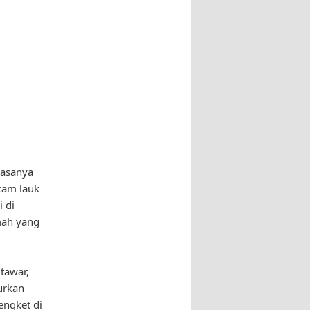
rasanya
cam lauk
 di
mah yang
tawar,
urkan
engket di