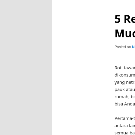
5 R
Mud
Posted on
N
Roti tawa
dikonsums
yang netr
pauk atau
rumah, be
bisa Anda
Pertama-t
antara la
semua bah