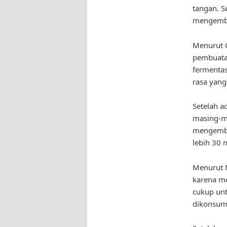
tangan. S
mengemb
Menurut C
pembuatan
fermentas
rasa yang
Setelah 
masing-m
mengemba
lebih 30
Menurut N
karena m
cukup unt
dikonsum