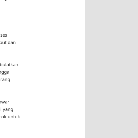
oses
but dan
bulatkan
ngga
urang
tawar
i yang
ocok untuk